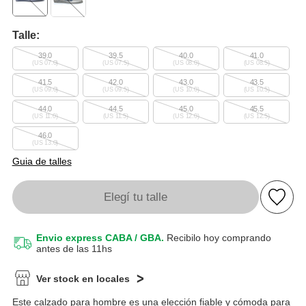
Talle:
39.0
39.5
40.0
41.0
(US 07.0)
(US 07.5)
(US 08.0)
(US 08.5)
41.5
42.0
43.0
43.5
(US 09.0)
(US 09.5)
(US 10.0)
(US 10.5)
44.0
44.5
45.0
45.5
(US 11.0)
(US 11.5)
(US 12.0)
(US 12.5)
46.0
(US 13.0)
Guia de talles
Elegí tu talle
Envio express CABA / GBA.
Recibilo hoy comprando
antes de las 11hs
Ver stock en locales
Este calzado para hombre es una elección fiable y cómoda para