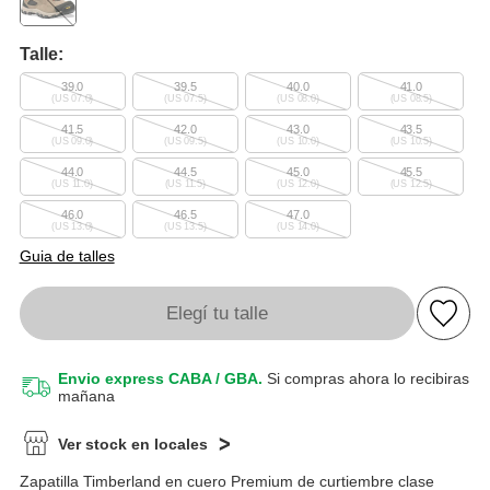
Talle:
39.0
39.5
40.0
41.0
(US 07.0)
(US 07.5)
(US 08.0)
(US 08.5)
41.5
42.0
43.0
43.5
(US 09.0)
(US 09.5)
(US 10.0)
(US 10.5)
44.0
44.5
45.0
45.5
(US 11.0)
(US 11.5)
(US 12.0)
(US 12.5)
46.0
46.5
47.0
(US 13.0)
(US 13.5)
(US 14.0)
Guia de talles
Elegí tu talle
Envio express CABA / GBA.
Si compras ahora lo recibiras
mañana
Ver stock en locales
Zapatilla Timberland en cuero Premium de curtiembre clase