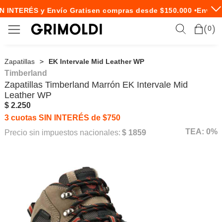
N INTERÉS y Envío Gratis
en compras desde $150.000 •
Envío E
0
Zapatillas
EK Intervale Mid Leather WP
Timberland
Zapatillas
Timberland
Marrón EK Intervale Mid
Leather WP
$ 2.250
3 cuotas SIN INTERÉS de $750
TEA: 0%
Precio sin impuestos nacionales:
$ 1859