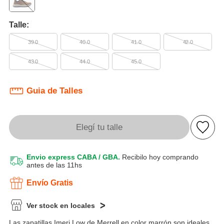
Talle:
39.0
40.0
41.0
42.0
43.0
44.0
45.0
Guia de Talles
Elegí tu talle
Envio express CABA / GBA.
Recibilo hoy comprando
antes de las 11hs
Envío Gratis
Ver stock en locales
Las zapatillas Imeri Low de Merrell en color marrón son ideales