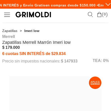
N INTERÉS y Envío Gratis
en compras desde $150.000 •
Envío E
0
Zapatillas
Imeri low
Merrell
Zapatillas
Merrell
Marrón Imeri low
$ 179.000
6 cuotas SIN INTERÉS de $29.834
TEA: 0%
Precio sin impuestos nacionales:
$ 147933