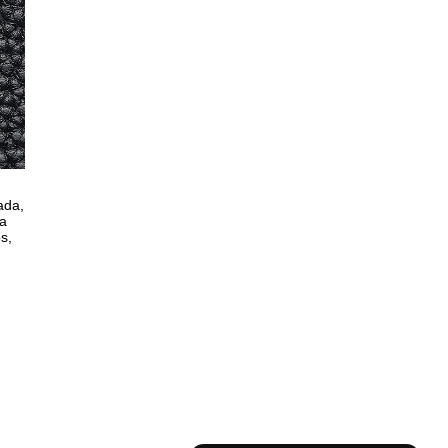
ada,
la
s,