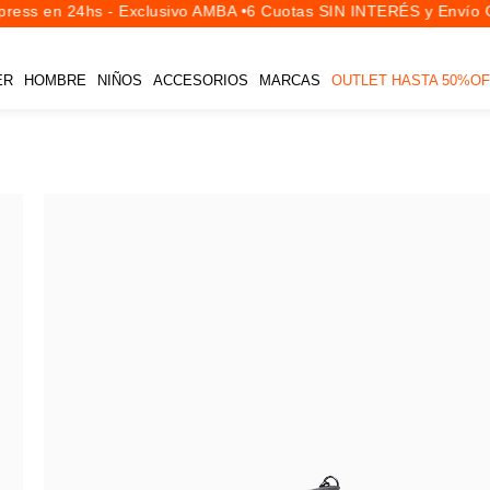
ess en 24hs - Exclusivo AMBA •
6 Cuotas SIN INTERÉS y Envío Gr
ER
HOMBRE
NIÑOS
ACCESORIOS
MARCAS
OUTLET HASTA 50%OF