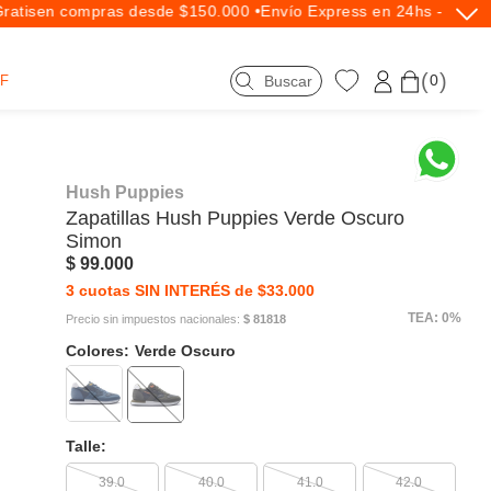
atis
en compras desde $150.000 •
Envío Express en 24hs - Exclus
0
F
Hush Puppies
Zapatillas
Hush Puppies
Verde Oscuro
Simon
$ 99.000
3 cuotas SIN INTERÉS de $33.000
TEA: 0%
Precio sin impuestos nacionales:
$ 81818
Colores:
Verde Oscuro
Talle:
39.0
40.0
41.0
42.0