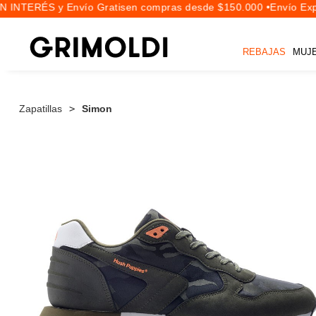
 INTERÉS y Envío Gratis
en compras desde $150.000 •
Envío Expr
REBAJAS
MUJ
Zapatillas
Simon