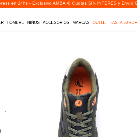
ess en 24hs - Exclusivo AMBA •
6 Cuotas SIN INTERÉS y Envío Gr
ER
HOMBRE
NIÑOS
ACCESORIOS
MARCAS
OUTLET HASTA 50%OF