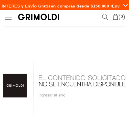
 INTERÉS y Envío Gratis
en compras desde $150.000 •
Envío E
0