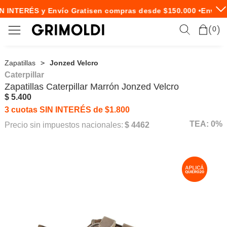
 INTERÉS y Envío Gratis
en compras desde $150.000 •
Envío E
0
Zapatillas
Jonzed Velcro
Caterpillar
Zapatillas
Caterpillar
Marrón Jonzed Velcro
$ 5.400
3 cuotas SIN INTERÉS de $1.800
TEA: 0%
Precio sin impuestos nacionales:
$ 4462