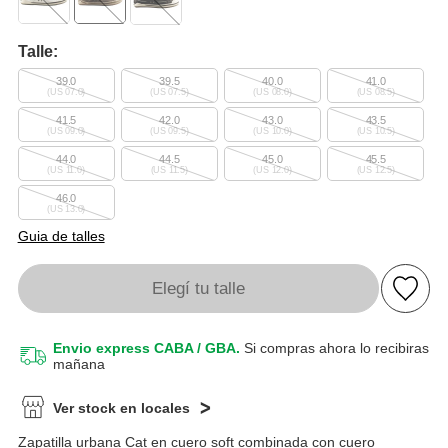
Talle:
39.0
39.5
40.0
41.0
(US 07.0)
(US 07.5)
(US 08.0)
(US 08.5)
41.5
42.0
43.0
43.5
(US 09.0)
(US 09.5)
(US 10.0)
(US 10.5)
44.0
44.5
45.0
45.5
(US 11.0)
(US 11.5)
(US 12.0)
(US 12.5)
46.0
(US 13.0)
Guia de talles
Elegí tu talle
Envio express CABA / GBA.
Si compras ahora lo recibiras
mañana
Ver stock en locales
Zapatilla urbana Cat en cuero soft combinada con cuero