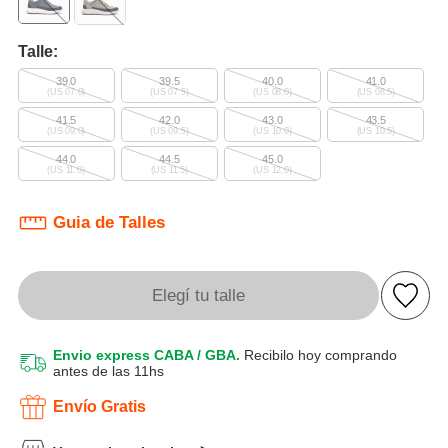
Talle:
39.0
39.5
40.0
41.0
(US 07.0)
(US 07.5)
(US 08.0)
(US 08.5)
41.5
42.0
43.0
43.5
(US 09.0)
(US 09.5)
(US 10.0)
(US 10.5)
44.0
44.5
45.0
(US 11.0)
(US 11.5)
(US 12.0)
Guia de Talles
Elegí tu talle
Envio express CABA / GBA.
Recibilo hoy comprando
antes de las 11hs
Envío Gratis