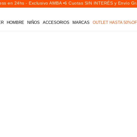
ss en 24hs - Exclusivo AMBA •
6 Cuotas SIN INTERÉS y Envío Grat
ER
HOMBRE
NIÑOS
ACCESORIOS
MARCAS
OUTLET HASTA 50%OF