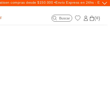
is
en compras desde $150.000 •
Envío Express en 24hs - Exclusi
0
F