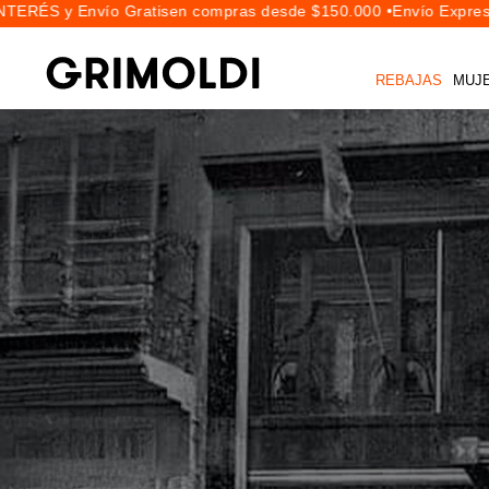
nvío Gratis
en compras desde $150.000 •
Envío Express en 24hs 
REBAJAS
MUJ