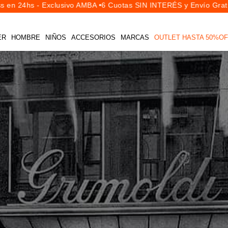
- Exclusivo AMBA •
6 Cuotas SIN INTERÉS y Envío Gratis
en compr
ER
HOMBRE
NIÑOS
ACCESORIOS
MARCAS
OUTLET HASTA 50%OF