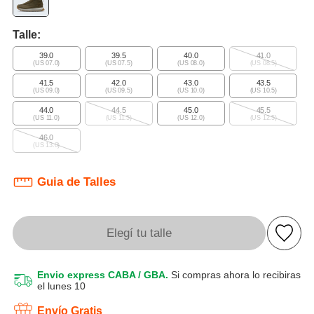
Talle:
39.0
39.5
40.0
41.0
(US 07.0)
(US 07.5)
(US 08.0)
(US 08.5)
41.5
42.0
43.0
43.5
(US 09.0)
(US 09.5)
(US 10.0)
(US 10.5)
44.0
44.5
45.0
45.5
(US 11.0)
(US 11.5)
(US 12.0)
(US 12.5)
46.0
(US 13.0)
Guia de Talles
Elegí tu talle
Envio express CABA / GBA.
Si compras ahora lo recibiras
el lunes 10
Envío Gratis