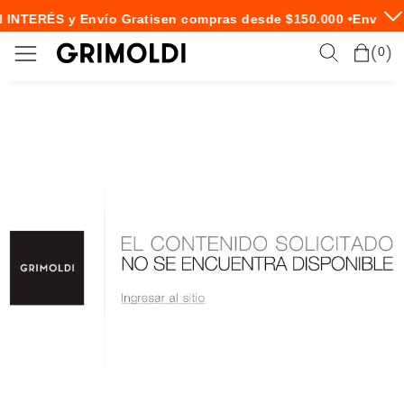
 INTERÉS y Envío Gratis
en compras desde $150.000 •
Envío E
0