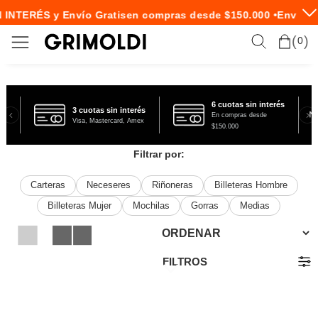
 INTERÉS y Envío Gratis
en compras desde $150.000 •
Envío E
0
6 cuotas sin interés
3 cuotas sin interés
En compras desde
Visa, Mastercard, Amex
$150.000
Filtrar por:
Carteras
Neceseres
Riñoneras
Billeteras Hombre
Billeteras Mujer
Mochilas
Gorras
Medias
FILTROS