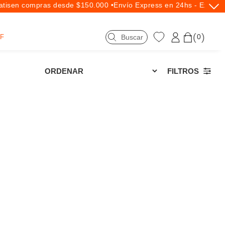
is
en compras desde $150.000 •
Envío Express en 24hs - Exclusi
0
F
FILTROS
Hasta