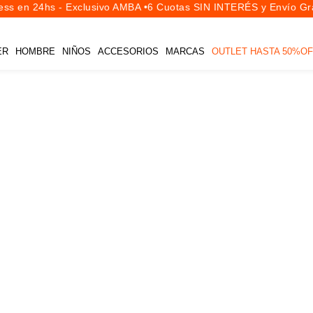
ss en 24hs - Exclusivo AMBA •
6 Cuotas SIN INTERÉS y Envío Grat
ER
HOMBRE
NIÑOS
ACCESORIOS
MARCAS
OUTLET HASTA 50%OF
TALLES
PRECIOS
Desde