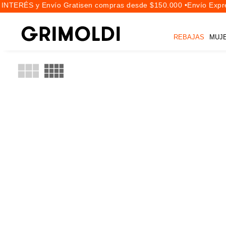
INTERÉS y Envío Gratis
en compras desde $150.000 •
Envío Expre
REBAJAS
MUJ
ZAPATOS PARA EL COLE