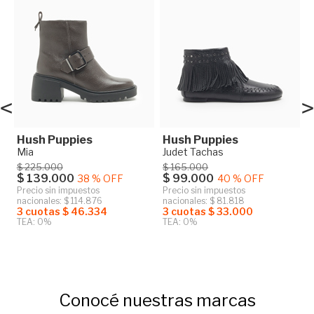
<
>
Hush Puppies
Hush Puppies
Mia
Judet Tachas
$ 225.000
$ 165.000
$ 139.000
$ 99.000
38 % OFF
40 % OFF
Precio sin impuestos
Precio sin impuestos
nacionales: $ 114.876
nacionales: $ 81.818
3 cuotas $ 46.334
3 cuotas $ 33.000
TEA: 0%
TEA: 0%
Conocé nuestras marcas