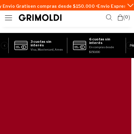
vío Gratis
en compras desde $150.000 •
Envío Express en 2
0
6 cuotas sin
3 cuotas sin
interés
interés
En compras desde
Visa, Mastercard, Amex
$150.000