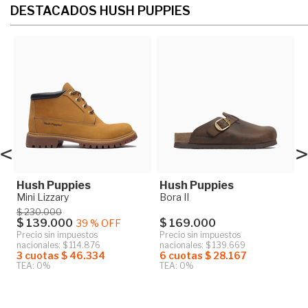
DESTACADOS HUSH PUPPIES
<
>
Hush Puppies
Hush Puppies
Mini Lizzary
Bora II
$ 230.000
$ 139.000
$ 169.000
39 % OFF
Precio sin impuestos
Precio sin impuestos
nacionales: $ 114.876
nacionales: $ 139.669
3 cuotas $ 46.334
6 cuotas $ 28.167
TEA: 0%
TEA: 0%