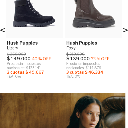
<
>
Hush Puppies
Hush Puppies
Lizary
Foxy
$ 250.000
$ 210.000
$ 149.000
$ 139.000
40 % OFF
33 % OFF
Precio sin impuestos
Precio sin impuestos
nacionales: $ 123.141
nacionales: $ 114.876
3 cuotas $ 49.667
3 cuotas $ 46.334
TEA: 0%
TEA: 0%