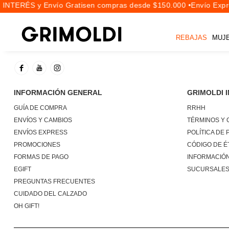
 INTERÉS y Envío Gratis
en compras desde $150.000 •
Envío Expre
REBAJAS
MUJ
INFORMACIÓN GENERAL
GRIMOLDI 
GUÍA DE COMPRA
RRHH
ENVÍOS Y CAMBIOS
TÉRMINOS Y 
ENVÍOS EXPRESS
POLÍTICA DE 
PROMOCIONES
CÓDIGO DE É
FORMAS DE PAGO
INFORMACIÓN
EGIFT
SUCURSALE
PREGUNTAS FRECUENTES
CUIDADO DEL CALZADO
OH GIFT!