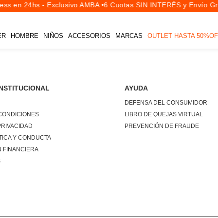
ss en 24hs - Exclusivo AMBA •
6 Cuotas SIN INTERÉS y Envío Gra
ER
HOMBRE
NIÑOS
ACCESORIOS
MARCAS
OUTLET HASTA 50%OF
INSTITUCIONAL
AYUDA
DEFENSA DEL CONSUMIDOR
CONDICIONES
LIBRO DE QUEJAS VIRTUAL
PRIVACIDAD
PREVENCIÓN DE FRAUDE
TICA Y CONDUCTA
 FINANCIERA
S