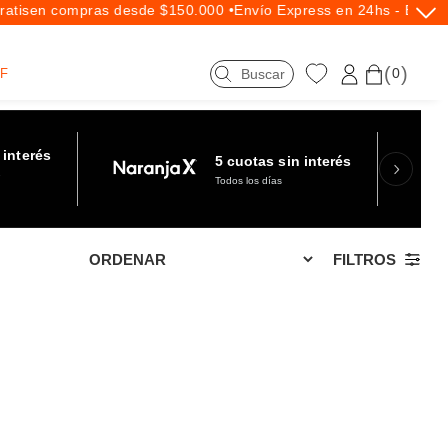
tis
en compras desde $150.000 •
Envío Express en 24hs - Exclusi
0
F
 interés
5 cuotas sin interés
e
Todos los días
FILTROS
Hasta