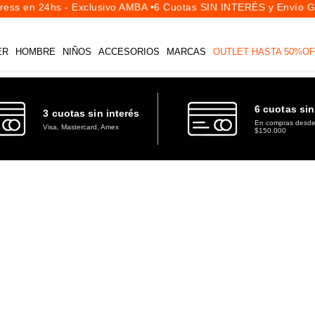
ss en 24hs - Exclusivo AMBA •
6 Cuotas SIN INTERÉS y Envío Gra
ER
HOMBRE
NIÑOS
ACCESORIOS
MARCAS
OUTLET HASTA 50%OF
6 cuotas sin
3 cuotas sin interés
En compras desd
Visa, Mastercard, Amex
$150.000
TALLES
PRECIOS
Desde