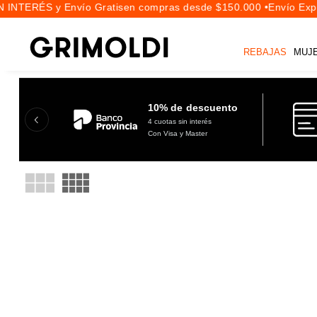
 INTERÉS y Envío Gratis
en compras desde $150.000 •
Envío Expre
REBAJAS
MUJ
10% de descuento
4 cuotas sin interés
Con Visa y Master
HOT SALE: HASTA 40%OFF
Mujer
Hombre
Zapatillas
Botas y Borcegos
Zapatos