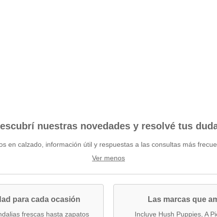
escubrí nuestras novedades y resolvé tus dud
os en calzado, información útil y respuestas a las consultas más frecue
Ver menos
dad para cada ocasión
Las marcas que a
dalias frescas hasta zapatos
Incluye Hush Puppies, A Pi