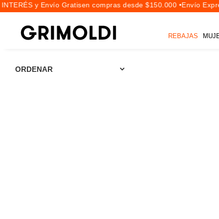
INTERÉS y Envío Gratis
en compras desde $150.000 •
Envío Expre
REBAJAS
MUJ
CALZADO