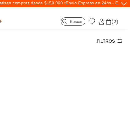
is
en compras desde $150.000 •
Envío Express en 24hs - Exclusi
0
F
FILTROS
a