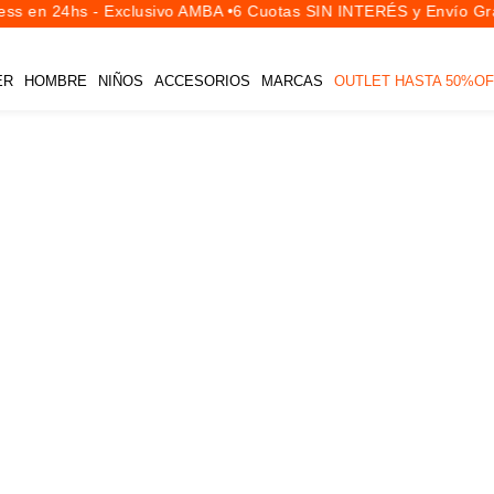
ss en 24hs - Exclusivo AMBA •
6 Cuotas SIN INTERÉS y Envío Grat
ER
HOMBRE
NIÑOS
ACCESORIOS
MARCAS
OUTLET HASTA 50%OF
TALLES
PRECIOS
Desde
Hast