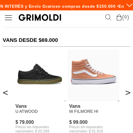
N INTERÉS y Envío Gratis
en compras desde $150.000 •
Envío 
0
VANS DESDE $69.000
<
>
Vans
Vans
U ATWOOD
W FILMORE HI
$ 79.000
$ 99.000
Precio sin impuestos
Precio sin impuestos
nacionales: $ 65.289
nacionales: $ 81.818