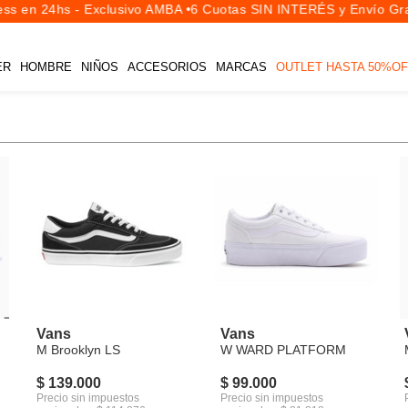
s en 24hs - Exclusivo AMBA •
6 Cuotas SIN INTERÉS y Envío Grat
ER
HOMBRE
NIÑOS
ACCESORIOS
MARCAS
OUTLET HASTA 50%OF
Vans
Vans
M Brooklyn LS
W WARD PLATFORM
$ 139.000
$ 99.000
Precio sin impuestos
Precio sin impuestos