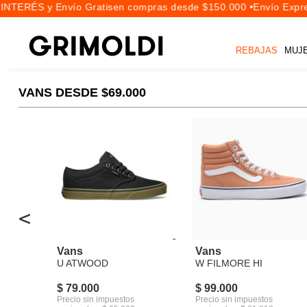
INTERÉS y Envío Gratis
en compras desde $150.000 •
Envío Expres
REBAJAS
MUJ
VANS DESDE $69.000
<
Vans
Vans
U ATWOOD
W FILMORE HI
$ 79.000
$ 99.000
Precio sin impuestos
Precio sin impuestos