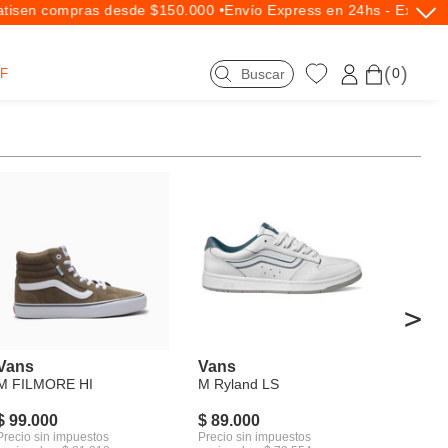
is
en compras desde $150.000 •
Envío Express en 24hs - Exclusiv
0
F
>
Vans
Vans
M FILMORE HI
M Ryland LS
$ 99.000
$ 89.000
Precio sin impuestos
Precio sin impuestos