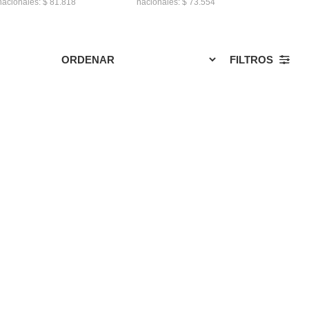
nacionales: $ 81.818
nacionales: $ 73.554
FILTROS
asta