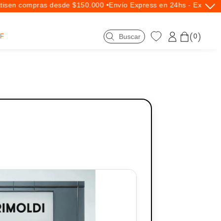
is
en compras desde $150.000 •
Envío Express en 24hs - Exclusiv
0
F