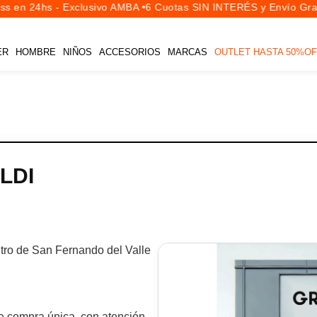
s en 24hs - Exclusivo AMBA •
6 Cuotas SIN INTERÉS y Envío Grat
ER
HOMBRE
NIÑOS
ACCESORIOS
MARCAS
OUTLET HASTA 50%OF
LDI
tro de San Fernando del Valle
de compra única, con atención