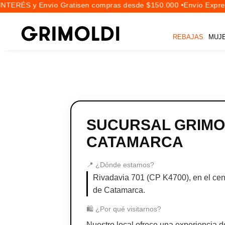
NTERÉS y Envío Gratis
en compras desde $150.000 •
Envío Expres
REBAJAS
MUJ
SUCURSAL GRIMO
CATAMARCA
📍 ¿Dónde estamos?
Rivadavia 701 (CP K4700), en el cen
de Catamarca.
🛍️ ¿Por qué visitarnos?
Nuestro local ofrece una experiencia 