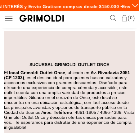
N INTERÉS y Envío Gratis
en compras desde $150.000 •
Envío E
0
SUCURSAL GRIMOLDI OUTLET ONCE
El
local Grimoldi Outlet Once
, ubicado en
Av. Rivadavia 3051
(CP 1203)
, es el destino ideal para quienes buscan calzados y
accesorios exclusivos con grandes descuentos. Diseñado para
ofrecerte una experiencia de compra cómoda y accesible, este
outlet cuenta con una amplia variedad de productos a precios
imperdibles. Situado en el corazón de Once, este local se
encuentra en una ubicación estratégica, con fácil acceso desde
las principales avenidas y opciones de transporte público en la
Ciudad de Buenos Aires.
Teléfono
: 4861-1805 / 4866-4386. Visitá
Grimoldi Outlet Once y descubrí ofertas únicas pensadas para
vos. ¡Te esperamos para disfrutar de una experiencia de compra
inigualable!