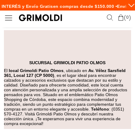
 INTERÉS y Envío Gratis
en compras desde $150.000 •
Envío Ex
0
SUCURSAL GRIMOLDI PATIO OLMOS
El
local Grimoldi Patio Olmos
, ubicado en
Av. Vélez Sarsfield
361, Local 127 (CP 5000)
, es el lugar ideal para encontrar
calzados y accesorios exclusivos que destacan por su estilo y
calidad. Diseñado para ofrecerte comodidad, este local cuenta
con atención personalizada y una amplia selección de productos
pensados para vos. Situado en el emblemático Patio Olmos
Shopping de Córdoba, este espacio combina modernidad y
tradición, siendo un punto estratégico para complementar tus
compras en un entorno elegante y accesible.
Teléfono
: (0351)
570-4127. Visitá Grimoldi Patio Olmos y descubrí nuestra
colección única. ¡Te esperamos para vivir una experiencia de
compra excepcional!