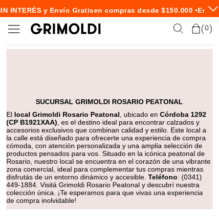
IN INTERÉS y Envío Gratis
en compras desde $150.000 •
Envío
0
SUCURSAL GRIMOLDI ROSARIO PEATONAL
El
local Grimoldi Rosario Peatonal
, ubicado en
Córdoba 1292
(CP B1921XAA)
, es el destino ideal para encontrar calzados y
accesorios exclusivos que combinan calidad y estilo. Este local a
la calle está diseñado para ofrecerte una experiencia de compra
cómoda, con atención personalizada y una amplia selección de
productos pensados para vos. Situado en la icónica peatonal de
Rosario, nuestro local se encuentra en el corazón de una vibrante
zona comercial, ideal para complementar tus compras mientras
disfrutás de un entorno dinámico y accesible.
Teléfono
: (0341)
449-1884. Visitá Grimoldi Rosario Peatonal y descubrí nuestra
colección única. ¡Te esperamos para que vivas una experiencia
de compra inolvidable!