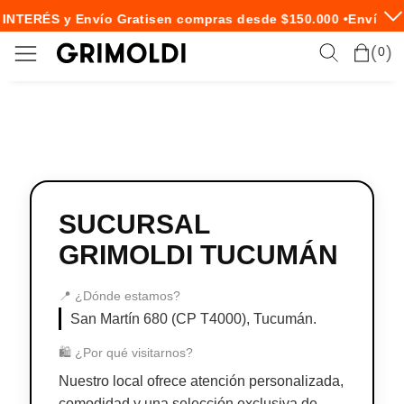
INTERÉS y Envío Gratis
en compras desde $150.000 •
Envío Ex
0
SUCURSAL
GRIMOLDI TUCUMÁN
📍 ¿Dónde estamos?
San Martín 680 (CP T4000), Tucumán.
🛍️ ¿Por qué visitarnos?
Nuestro local ofrece atención personalizada,
comodidad y una selección exclusiva de