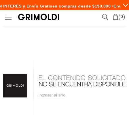
N INTERÉS y Envío Gratis
en compras desde $150.000 •
Envío E
0