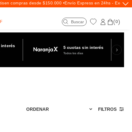
s
en compras desde $150.000 •
Envío Express en 24hs - Exclusivo
0
F
 interés
5 cuotas sin interés
e
Todos los días
FILTROS