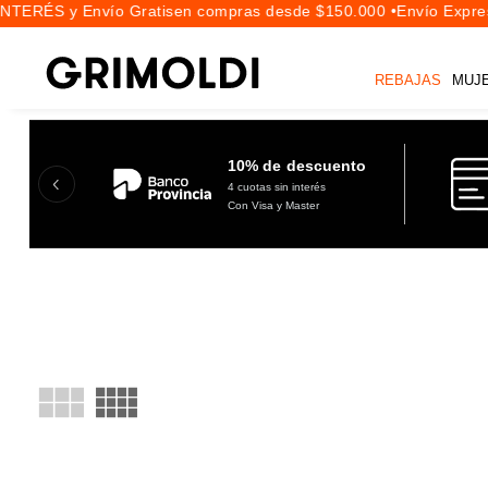
NTERÉS y Envío Gratis
en compras desde $150.000 •
Envío Expres
REBAJAS
MUJ
10% de descuento
4 cuotas sin interés
Con Visa y Master
CALZADO