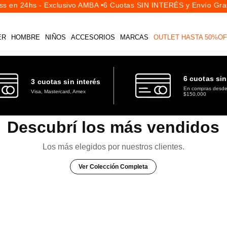
s en 24hs - Exclusivo AMBA •
6 Cuotas SIN INTERÉS y Envío Grati
ER
HOMBRE
NIÑOS
ACCESORIOS
MARCAS
OUTLET HASTA 50%OF
6 cuotas sin
3 cuotas sin interés
En compras desd
Visa, Mastercard, Amex
$150.000
Descubrí los más vendidos
Los más elegidos por nuestros clientes.
Ver Colección Completa
TALLES
PRECIOS