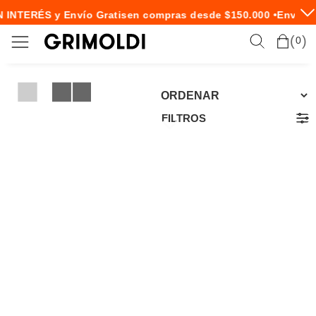
N INTERÉS y Envío Gratis
en compras desde $150.000 •
Envío E
0
FILTROS