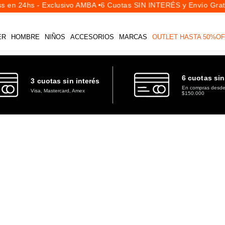
 en 24hs - Exclusivo AMBA •
6 Cuotas SIN INTERÉS y Envío Gratis
ER
HOMBRE
NIÑOS
ACCESORIOS
MARCAS
OUTLET HASTA 50%OF
6 cuotas sin
3 cuotas sin interés
En compras desd
Visa, Mastercard, Amex
$150.000
TALLES
PRECIOS
Desde
H