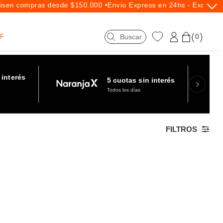
en compras desde $150.000 •
Envío Express en 24hs - Exclusivo
0
F
 interés
5 cuotas sin interés
e
Todos los días
FILTROS
asta