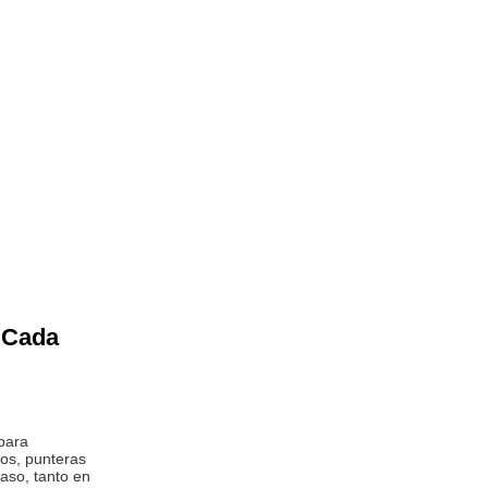
a Cada
 para
ros, punteras
paso, tanto en