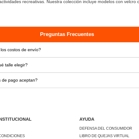
ctividades recreativas. Nuestra colección incluye modelos con velcro 
cas para uso reglamentario y opciones deportivas para educación físi
con nuestras
medias escolares
y pueden complementarse con
zapat
egún el día.
cidas como
Hush Puppies
y
Kickers
garantizan durabilidad y buen ca
r más modelos urbanos en
zapatillas para niños
o buscar alternativas
Preguntas Frecuentes
gos
.
lta al cole con
accesorios escolares
como
mochilas
y elementos de 
los costos de envío?
iones, ingresá a nuestra
colección colegio
o mirá todo el
calzado p
ío gratis
,
cuotas sin interés
y
rebajas exclusivas
para preparar su 
 Envío Tradicional
 talle elegir?
 y al mejor precio.
:
$4900
Talles
 de pago aceptan?
anta Fe:
$6900
 tu pie para elegir el talle correcto?
uyo / Litoral:
$7900
r el talle ideal de calzado, seguí estos tres pasos sencillos:
de Pago
re Ríos, Santiago del Estero, Corrientes, Misiones, Chaco, Formosa, T
 ofrecemos múltiples opciones para que puedas elegir la que mejor se
cá una hoja en el piso contra una pared y fijala con cinta. Parate dere
arca, Jujuy, La Rioja, San Juan, Mendoza, La Pampa y San Luis
ndo la pared y ambos pies sobre la hoja.
e Débito o Crédito (Visa, Mastercard, American Express)
do un lápiz, dibujá el contorno de tu pie relajado, marcando una línea
$8900
INSTITUCIONAL
AYUDA
edo más largo).
o Negro, Chubut, Santa Cruz
Pago
 con una regla desde el talón hasta la línea que marcaste. Esa longit
DEFENSA DEL CONSUMIDOR
es tu medida de referencia.
Crédito
de Entrega
CONDICIONES
LIBRO DE QUEJAS VIRTUAL