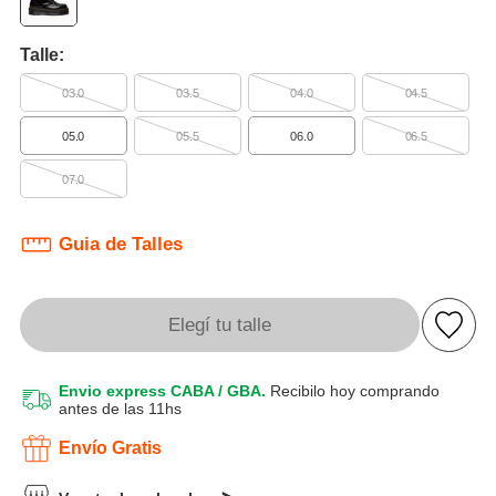
Talle:
03.0
03.5
04.0
04.5
05.0
05.5
06.0
06.5
07.0
Guia de Talles
Elegí tu talle
Envio express CABA / GBA.
Recibilo hoy comprando
antes de las 11hs
Envío Gratis