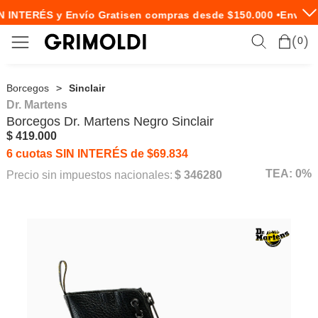
 INTERÉS y Envío Gratis
en compras desde $150.000 •
Envío E
0
Borcegos
Sinclair
Dr. Martens
Borcegos
Dr. Martens
Negro Sinclair
$ 419.000
6 cuotas SIN INTERÉS de $69.834
TEA: 0%
Precio sin impuestos nacionales:
$ 346280