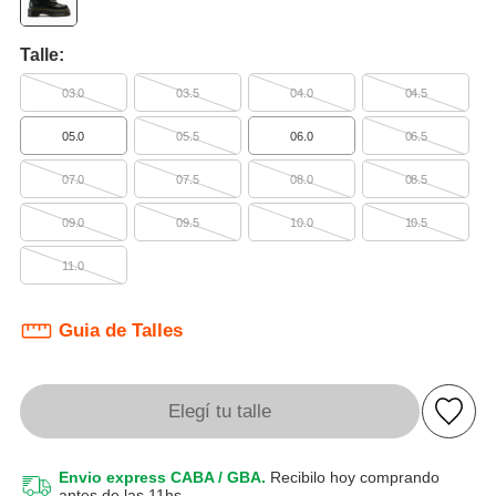
Talle:
03.0
03.5
04.0
04.5
05.0
05.5
06.0
06.5
07.0
07.5
08.0
08.5
09.0
09.5
10.0
10.5
11.0
Guia de Talles
Elegí tu talle
Envio express CABA / GBA.
Recibilo hoy comprando
antes de las 11hs