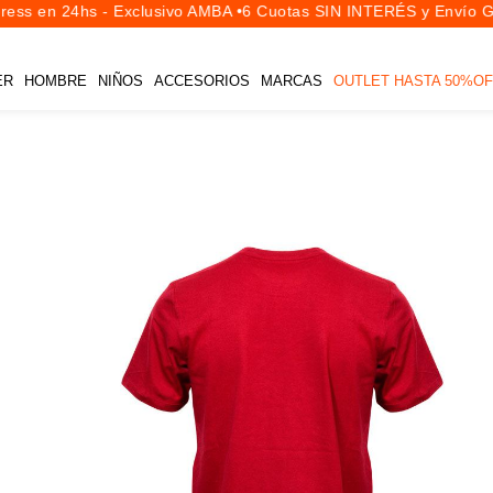
ss en 24hs - Exclusivo AMBA •
6 Cuotas SIN INTERÉS y Envío Gra
ER
HOMBRE
NIÑOS
ACCESORIOS
MARCAS
OUTLET HASTA 50%OF