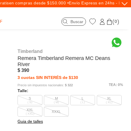
tis
en compras desde $150.000 •
Envío Express en 24hs - Exclusi
0
F
Timberland
Remera
Timberland
Remera MC Deans
River
$ 390
3 cuotas SIN INTERÉS de $130
TEA: 0%
Precio sin impuestos nacionales:
$ 322
Talle:
S
M
L
XL
( S)
( M)
( L)
( XL)
XXL
XXXL
( XXL)
Guia de talles