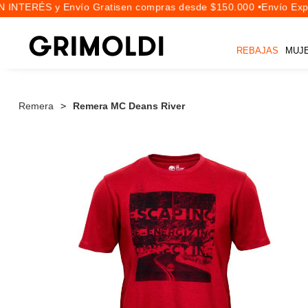
INTERÉS y Envío Gratis
en compras desde $150.000 •
Envío Expre
REBAJAS
MUJ
Remera
Remera MC Deans River