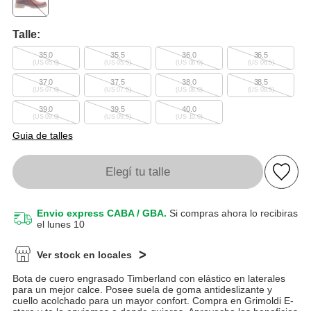
Talle:
35.0
35.5
36.0
36.5
(US 05.0)
(US 05.5)
(US 06.0)
(US 06.5)
37.0
37.5
38.0
38.5
(US 07.0)
(US 07.5)
(US 08.0)
(US 08.5)
39.0
39.5
40.0
(US 09.0)
(US 09.5)
(US 10.0)
Guia de talles
Elegí tu talle
Envio express CABA / GBA.
Si compras ahora lo recibiras
el lunes 10
Ver stock en locales
Bota de cuero engrasado Timberland con elástico en laterales
para un mejor calce. Posee suela de goma antideslizante y
cuello acolchado para un mayor confort. Compra en Grimoldi E-