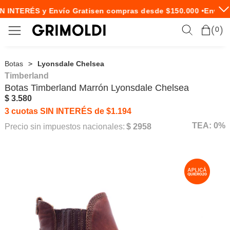
N INTERÉS y Envío Gratis
en compras desde $150.000 •
Envío E
0
Botas
Lyonsdale Chelsea
Timberland
Botas
Timberland
Marrón Lyonsdale Chelsea
$ 3.580
3 cuotas SIN INTERÉS de $1.194
TEA: 0%
Precio sin impuestos nacionales:
$ 2958