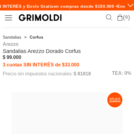
 INTERÉS y Envío Gratis
en compras desde $150.000 •
Envío E
0
Sandalias
Corfus
Arezzo
Sandalias
Arezzo
Dorado Corfus
$ 99.000
3 cuotas SIN INTERÉS de $33.000
TEA: 0%
Precio sin impuestos nacionales:
$ 81818