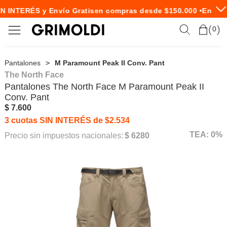
N INTERÉS y Envío Gratis
en compras desde $150.000 •
Envío E
0
Pantalones
M Paramount Peak II Conv. Pant
The North Face
Pantalones
The North Face
M Paramount Peak II
Conv. Pant
$ 7.600
3 cuotas SIN INTERÉS de $2.534
TEA: 0%
Precio sin impuestos nacionales:
$ 6280