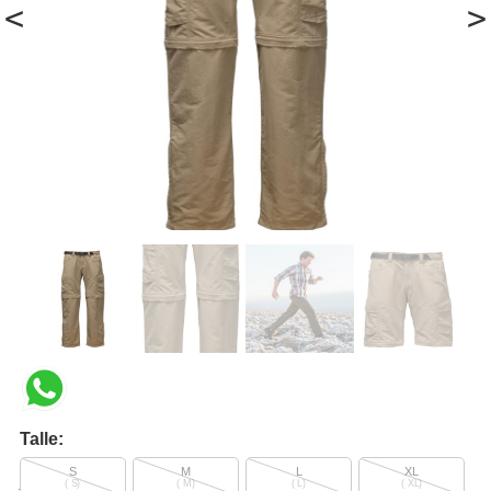
<
>
Talle:
S
M
L
XL
( S)
( M)
( L)
( XL)