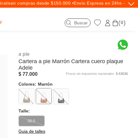
atis
en compras desde $150.000 •
Envío Express en 24hs - Exclus
0
F
a pie
Cartera
a pie
Marrón Cartera cuero plaque
Adele
$ 77.000
Precio sin impuestos nacionales:
$ 63636
Colores:
Marrón
Talle:
00.0
Guia de talles