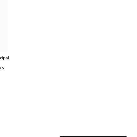
cipal
a y