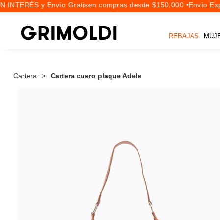
 INTERÉS y Envío Gratis
en compras desde $150.000 •
Envío Expr
REBAJAS
MUJ
Cartera
Cartera cuero plaque Adele