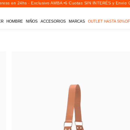
ess en 24hs - Exclusivo AMBA •
6 Cuotas SIN INTERÉS y Envío Gr
ER
HOMBRE
NIÑOS
ACCESORIOS
MARCAS
OUTLET HASTA 50%OF