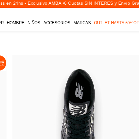
s en 24hs - Exclusivo AMBA •
6 Cuotas SIN INTERÉS y Envío Grati
ER
HOMBRE
NIÑOS
ACCESORIOS
MARCAS
OUTLET HASTA 50%OF