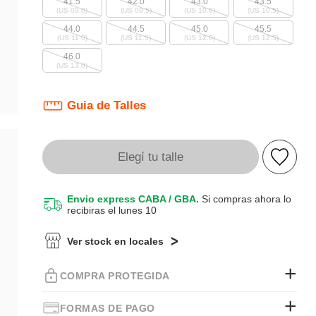
41.5
42.0
43.0
43.5
(US 09.0)
(US 09.5)
(US 10.0)
(US 10.5)
44.0
44.5
45.0
45.5
(US 11.0)
(US 11.5)
(US 12.0)
(US 12.5)
46.0
(US 13.0)
Guia de Talles
Elegí tu talle
Envio express CABA / GBA.
Si compras ahora lo
recibiras el lunes 10
Ver stock en locales
COMPRA PROTEGIDA
FORMAS DE PAGO