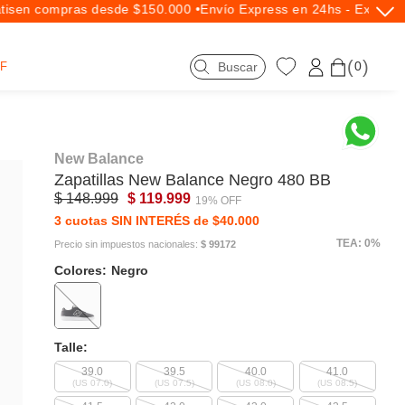
s
en compras desde $150.000 •
Envío Express en 24hs - Exclusivo
0
F
New Balance
Zapatillas
New Balance
Negro 480 BB
$ 148.999
$ 119.999
19% OFF
3 cuotas SIN INTERÉS de $40.000
TEA: 0%
Precio sin impuestos nacionales:
$ 99172
Colores:
Negro
Talle:
39.0
39.5
40.0
41.0
(US 07.0)
(US 07.5)
(US 08.0)
(US 08.5)