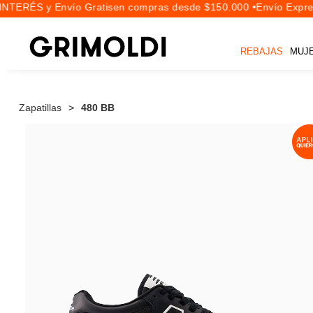
NTERÉS y Envío Gratis
en compras desde $150.000 •
Envío Expres
REBAJAS
MUJ
Zapatillas
480 BB