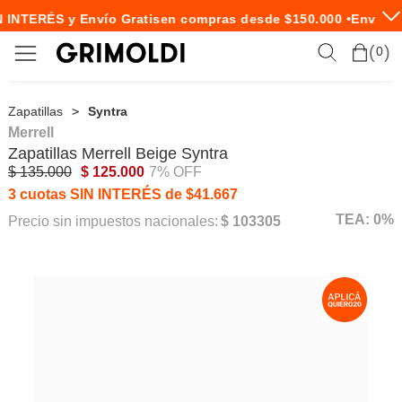
 INTERÉS y Envío Gratis
en compras desde $150.000 •
Envío Ex
0
Zapatillas
Syntra
Merrell
Zapatillas
Merrell
Beige Syntra
$ 135.000
$ 125.000
7% OFF
3 cuotas SIN INTERÉS de $41.667
TEA: 0%
Precio sin impuestos nacionales:
$ 103305