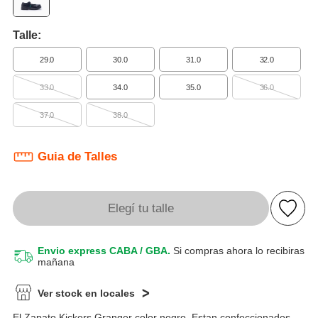
Talle:
29.0
30.0
31.0
32.0
33.0
34.0
35.0
36.0
37.0
38.0
Guia de Talles
Elegí tu talle
Envio express CABA / GBA.
Si compras ahora lo recibiras
mañana
Ver stock en locales
El Zapato Kickers Granger color negro. Estan confeccionados