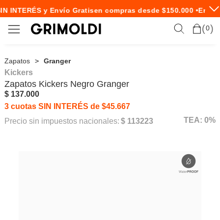
IN INTERÉS y Envío Gratis
en compras desde $150.000 •
Envío 
0
Zapatos
Granger
Kickers
Zapatos
Kickers
Negro Granger
$ 137.000
3 cuotas SIN INTERÉS de $45.667
TEA: 0%
Precio sin impuestos nacionales:
$ 113223