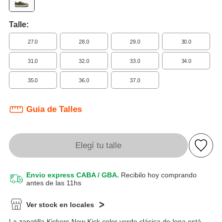
Talle:
27.0
28.0
29.0
30.0
31.0
32.0
33.0
34.0
35.0
36.0
37.0
Guia de Talles
Elegí tu talle
Envio express CABA / GBA.
Recibilo hoy comprando
antes de las 11hs
Ver stock en locales
La zapatilla Kickers New Kick color verde clásica de lona está