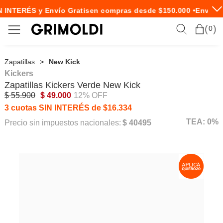
 INTERÉS y Envío Gratis
en compras desde $150.000 •
Envío E
0
Zapatillas
New Kick
Kickers
Zapatillas
Kickers
Verde New Kick
$ 55.900
$ 49.000
12% OFF
3 cuotas SIN INTERÉS de $16.334
TEA: 0%
Precio sin impuestos nacionales:
$ 40495