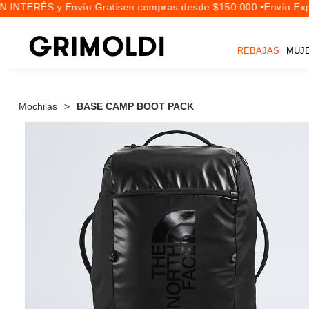
 INTERÉS y Envío Gratis
en compras desde $150.000 •
Envío Expr
REBAJAS
MUJ
Mochilas
BASE CAMP BOOT PACK