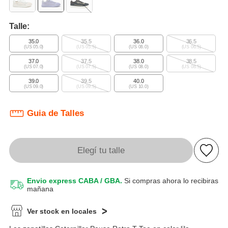
Talle:
35.0
35.5
36.0
36.5
(US 05.0)
(US 05.5)
(US 06.0)
(US 06.5)
37.0
37.5
38.0
38.5
(US 07.0)
(US 07.5)
(US 08.0)
(US 08.5)
39.0
39.5
40.0
(US 09.0)
(US 09.5)
(US 10.0)
Guia de Talles
Elegí tu talle
Envio express CABA / GBA.
Si compras ahora lo recibiras
mañana
Ver stock en locales