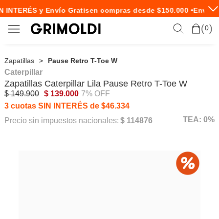
N INTERÉS y Envío Gratis
en compras desde $150.000 •
Envío E
0
Zapatillas
Pause Retro T-Toe W
Caterpillar
Zapatillas
Caterpillar
Lila Pause Retro T-Toe W
$ 149.900
$ 139.000
7% OFF
3 cuotas SIN INTERÉS de $46.334
TEA: 0%
Precio sin impuestos nacionales:
$ 114876