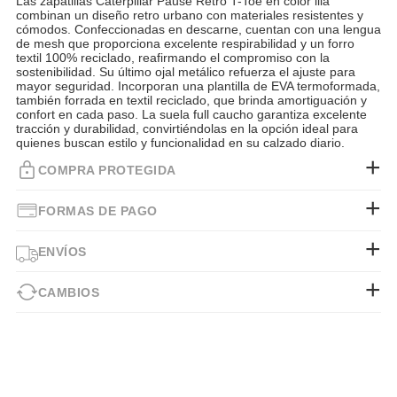
Las zapatillas Caterpillar Pause Retro T-Toe en color lila
combinan un diseño retro urbano con materiales resistentes y
cómodos. Confeccionadas en descarne, cuentan con una lengua
de mesh que proporciona excelente respirabilidad y un forro
textil 100% reciclado, reafirmando el compromiso con la
sostenibilidad. Su último ojal metálico refuerza el ajuste para
mayor seguridad. Incorporan una plantilla de EVA termoformada,
también forrada en textil reciclado, que brinda amortiguación y
confort en cada paso. La suela full caucho garantiza excelente
tracción y durabilidad, convirtiéndolas en la opción ideal para
quienes buscan estilo y funcionalidad en su calzado diario.
COMPRA PROTEGIDA
FORMAS DE PAGO
ENVÍOS
CAMBIOS