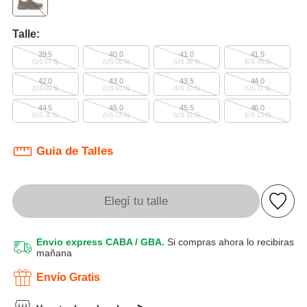
Talle:
39.5
40.0
41.0
41.5
(US 07.5)
(US 08.0)
(US 08.5)
(US 09.0)
42.0
43.0
43.5
44.0
(US 09.5)
(US 10.0)
(US 10.5)
(US 11.0)
44.5
45.0
45.5
46.0
(US 11.5)
(US 12.0)
(US 12.5)
(US 13.0)
Guia de Talles
Elegí tu talle
Envio express CABA / GBA.
Si compras ahora lo recibiras
mañana
Envío Gratis