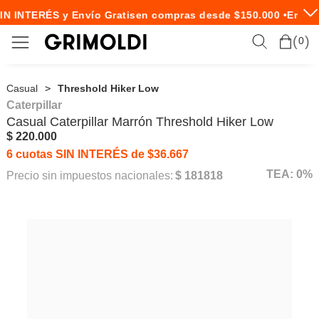
IN INTERÉS y Envío Gratis
en compras desde $150.000 •
Envío 
0
Casual
Threshold Hiker Low
Caterpillar
Casual
Caterpillar
Marrón Threshold Hiker Low
$ 220.000
6 cuotas SIN INTERÉS de $36.667
TEA: 0%
Precio sin impuestos nacionales:
$ 181818