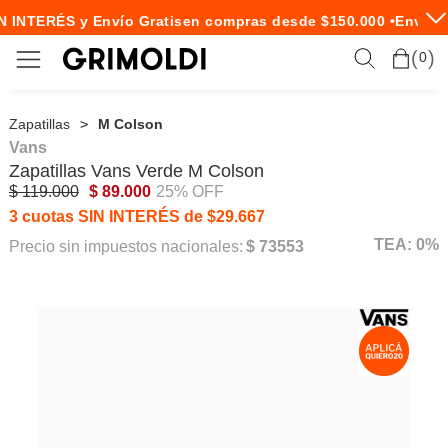
N INTERÉS y Envío Gratis
en compras desde $150.000 •
Envío E
0
Zapatillas
M Colson
Vans
Zapatillas
Vans
Verde M Colson
$ 119.000
$ 89.000
25% OFF
3 cuotas SIN INTERÉS de $29.667
TEA: 0%
Precio sin impuestos nacionales:
$ 73553