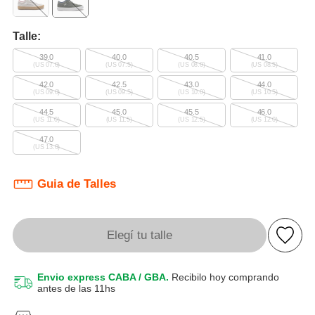
Talle:
39.0
40.0
40.5
41.0
(US 07.0)
(US 07.5)
(US 08.0)
(US 08.5)
42.0
42.5
43.0
44.0
(US 09.0)
(US 09.5)
(US 10.0)
(US 10.5)
44.5
45.0
45.5
46.0
(US 11.0)
(US 11.5)
(US 12.5)
(US 12.0)
47.0
(US 13.0)
Guia de Talles
Elegí tu talle
Envio express CABA / GBA.
Recibilo hoy comprando
antes de las 11hs