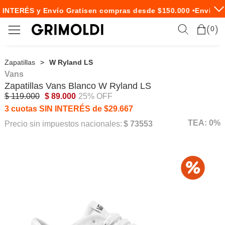
 INTERÉS y Envío Gratis
en compras desde $150.000 •
Envío Ex
0
Zapatillas
W Ryland LS
Vans
Zapatillas
Vans
Blanco W Ryland LS
$ 119.000
$ 89.000
25% OFF
3 cuotas SIN INTERÉS de $29.667
TEA: 0%
Precio sin impuestos nacionales:
$ 73553