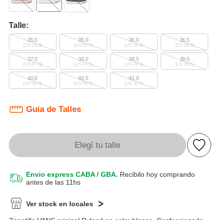
Talle:
35.0
35.0
36.0
36.5
(US 05.0)
(US 05.5)
(US 06.0)
(US 06.5)
37.0
38.0
38.5
39.0
(US 07.0)
(US 07.5)
(US 08.0)
(US 08.5)
40.0
40.5
41.0
(US 09.0)
(US 09.5)
(US 10.0)
Guia de Talles
Elegí tu talle
Envio express CABA / GBA.
Recibilo hoy comprando
antes de las 11hs
Ver stock en locales