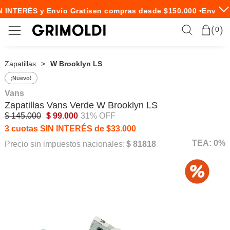
 INTERÉS y Envío Gratis
en compras desde $150.000 •
Envío E
0
Zapatillas
W Brooklyn LS
¡Nuevo!
Vans
Zapatillas
Vans
Verde W Brooklyn LS
$ 145.000
$ 99.000
31% OFF
3 cuotas SIN INTERÉS de $33.000
TEA: 0%
Precio sin impuestos nacionales:
$ 81818