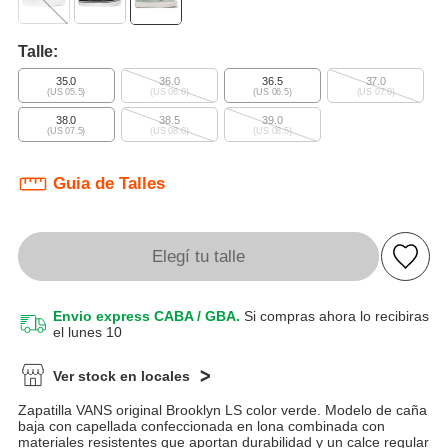
Talle:
35.0
36.0
36.5
37.0
(US 05.5)
(US 06.0)
(US 06.5)
(US 07.0)
38.0
38.5
39.0
(US 07.5)
(US 08.0)
(US 08.5)
Guia de Talles
Elegí tu talle
Envio express CABA / GBA.
Si compras ahora lo recibiras
el lunes 10
Ver stock en locales
Zapatilla VANS original Brooklyn LS color verde. Modelo de caña
baja con capellada confeccionada en lona combinada con
materiales resistentes que aportan durabilidad y un calce regular