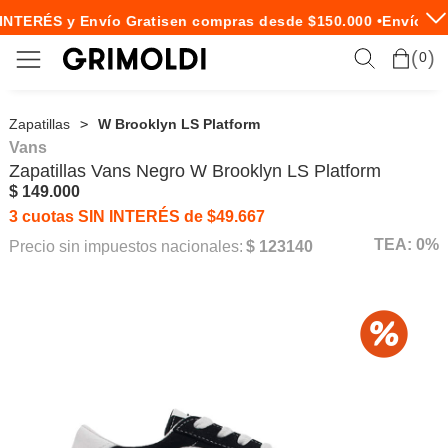
INTERÉS y Envío Gratis
en compras desde $150.000 •
Envío Exp
0
Zapatillas
W Brooklyn LS Platform
Vans
Zapatillas
Vans
Negro W Brooklyn LS Platform
$ 149.000
3 cuotas SIN INTERÉS de $49.667
TEA: 0%
Precio sin impuestos nacionales:
$ 123140