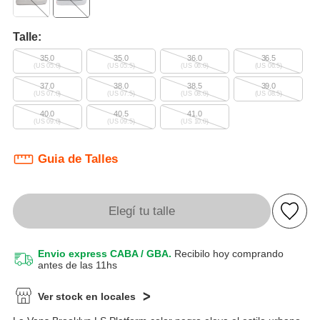
Talle:
35.0
35.0
36.0
36.5
(US 05.0)
(US 05.5)
(US 06.0)
(US 06.5)
37.0
38.0
38.5
39.0
(US 07.0)
(US 07.5)
(US 08.0)
(US 08.5)
40.0
40.5
41.0
(US 09.0)
(US 09.5)
(US 10.0)
Guia de Talles
Elegí tu talle
Envio express CABA / GBA.
Recibilo hoy comprando
antes de las 11hs
Ver stock en locales