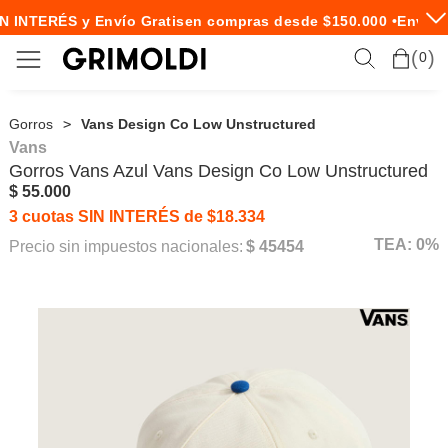
N INTERÉS y Envío Gratis
en compras desde $150.000 •
Envío E
0
Gorros
Vans Design Co Low Unstructured
Vans
Gorros
Vans
Azul Vans Design Co Low Unstructured
$ 55.000
3 cuotas SIN INTERÉS de $18.334
TEA: 0%
Precio sin impuestos nacionales:
$ 45454