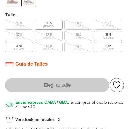
Talle:
35.0
35.5
36.0
36.5
(US 05.0)
(US 05.5)
(US 06.0)
(US 06.5)
37.0
37.5
38.0
38.5
(US 07.0)
(US 07.5)
(US 08.0)
(US 08.5)
39.0
39.5
40.0
40.5
(US 09.0)
(US 09.5)
(US 10.0)
(US 10.5)
Guia de Talles
Elegí tu talle
Envio express CABA / GBA.
Si compras ahora lo recibiras
el lunes 10
Ver stock en locales