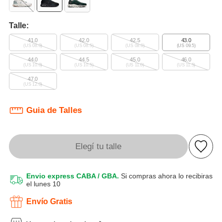
Talle:
41.0
42.0
42.5
43.0
(US 08.0)
(US 08.5)
(US 09.0)
(US 09.5)
44.0
44.5
45.0
46.0
(US 10.0)
(US 10.5)
(US 11.0)
(US 11.5)
47.0
(US 12.0)
Guia de Talles
Elegí tu talle
Envio express CABA / GBA.
Si compras ahora lo recibiras
el lunes 10
Envío Gratis