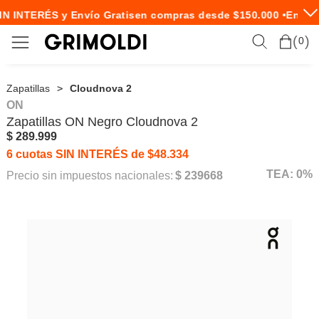
N INTERÉS y Envío Gratis
en compras desde $150.000 •
Envío 
0
Zapatillas
Cloudnova 2
ON
Zapatillas
ON
Negro Cloudnova 2
$ 289.999
6 cuotas SIN INTERÉS de $48.334
TEA: 0%
Precio sin impuestos nacionales:
$ 239668